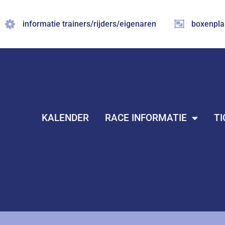
Ga
naar
informatie trainers/rijders/eigenaren
boxenpla
de
inhoud
KALENDER
RACE INFORMATIE
TI