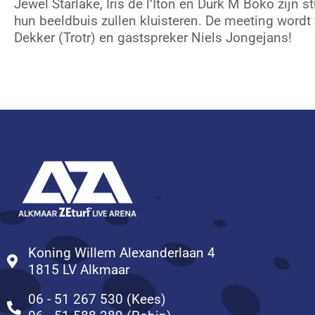
Jewel Starlake, Iris de l’Iton en Durk M Boko zijn 
hun beeldbuis zullen kluisteren. De meeting word
Dekker (Trotr) en gastspreker Niels Jongejans!
Koning Willem Alexanderlaan 4
1815 LV Alkmaar
06 - 51 267 530 (Kees)