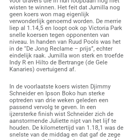
voor dravers die in hun loopbaan nog niet
wisten te winnen. Het feit dat Jumilla nog
geen koers won mag eigenlijk
verwonderlijk genoemd worden. De merrie
liep al 1.14,5 en loopt ook op Victoria Park
snelle koersen tegen opponenten van
niveau. In handen van Ruud Pools was het
in de “De Jong Reclame – prijs”, echter
eindelijk raak. Jumilla won sterk en troefde
Indy R en Hilto de Bertrange (de Gele
Kanaries) overtuigend af.
In de voorlaatste koers wisten Djimmy
Schneider en Ipson Boko hun sterke
optreden van drie weken geleden een
passend vervolg te geven. In een
ijzersterke finish wist Schneider zich de
aanstormende Juliette nipt van het lijf te
houden. De kilometertijd van 1.18,1 was de
snelste van de middag en dat gaf de zege