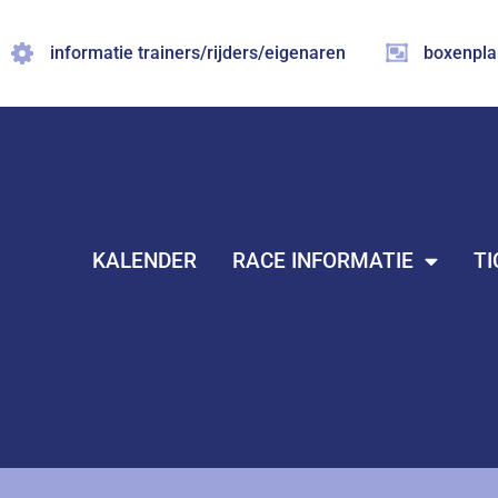
Ga
naar
informatie trainers/rijders/eigenaren
boxenpla
de
inhoud
KALENDER
RACE INFORMATIE
TI