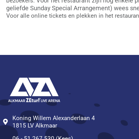
Voor het restaurant zijn nog enkele 
bezoekers.
geliefde Sunday Special Arrangement) wees snel,
Voor alle online tickets en plekken in het restauran
https://drafbaanalkmaarzeturfarena.eventgoose.
Koning Willem Alexanderlaan 4
1815 LV Alkmaar
06 - 51 267 530 (Kees)