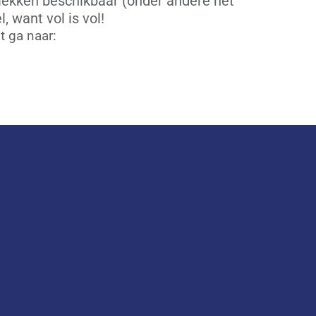
plekken beschikbaar (onder andere het
 want vol is vol!
t ga naar:
com/