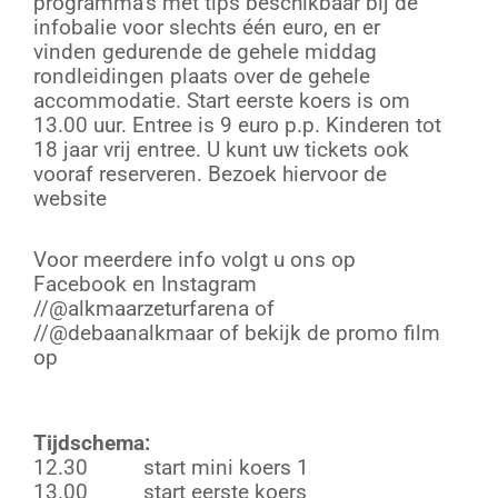
programma’s met tips beschikbaar bij de
infobalie voor slechts één euro, en er
vinden gedurende de gehele middag
rondleidingen plaats over de gehele
accommodatie. Start eerste koers is om
13.00 uur. Entree is 9 euro p.p. Kinderen tot
18 jaar vrij entree. U kunt uw tickets ook
vooraf reserveren. Bezoek hiervoor de
website
www.drafbaanalkmaar.nl
Voor meerdere info volgt u ons op
Facebook en Instagram
//@alkmaarzeturfarena of
//@debaanalkmaar of bekijk de promo film
op
https://youtube.com/@DrafbaanAlkmaarZEturfar
Tijdschema:
12.30 start mini koers 1
13.00 start eerste koers