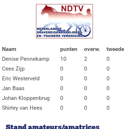
Naam
punten
overw.
tweede
Denise Pennekamp
10
2
0
Cees Zijp
0
0
0
Eric Westerveld
0
0
0
Jan Baas
0
0
0
Johan Kloppenbrug
0
0
0
Shirley van Hees
0
0
0
Stand amateurs/amatrices