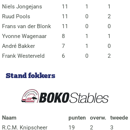
Niels Jongejans
11
1
1
Ruud Pools
11
0
2
Frans van der Blonk
11
0
0
Yvonne Wagenaar
8
1
1
André Bakker
7
1
0
Frank Westerveld
6
0
2
Stand fokkers
Naam
punten
overw.
tweede
R.C.M. Knipscheer
19
2
3