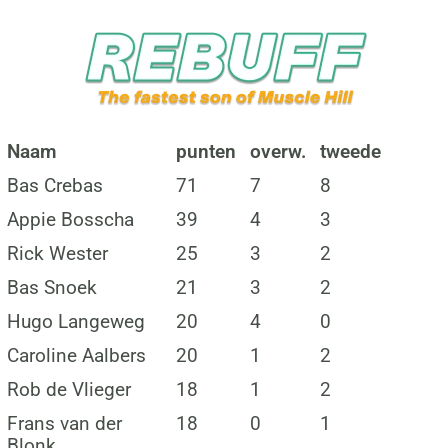
Naam
punten
overw.
tweede
Bas Crebas
71
7
8
Appie Bosscha
39
4
3
Rick Wester
25
3
2
Bas Snoek
21
3
2
Hugo Langeweg
20
4
0
Caroline Aalbers
20
1
2
Rob de Vlieger
18
1
2
Frans van der
18
0
1
Blonk