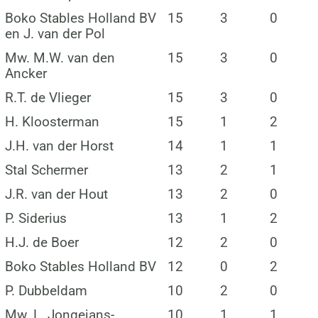
Boko Stables Holland BV
15
3
0
en J. van der Pol
Mw. M.W. van den
15
3
0
Ancker
R.T. de Vlieger
15
3
0
H. Kloosterman
15
1
2
J.H. van der Horst
14
1
1
Stal Schermer
13
2
1
J.R. van der Hout
13
2
0
P. Siderius
13
1
2
H.J. de Boer
12
2
0
Boko Stables Holland BV
12
0
2
P. Dubbeldam
10
2
0
Mw. L. Jongejans-
10
1
1