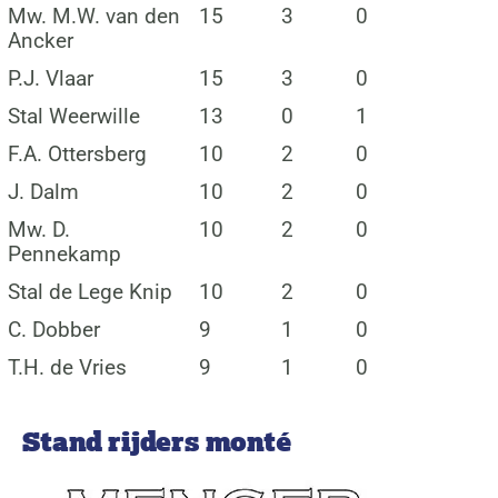
Mw. M.W. van den
15
3
0
Ancker
P.J. Vlaar
15
3
0
Stal Weerwille
13
0
1
F.A. Ottersberg
10
2
0
J. Dalm
10
2
0
Mw. D.
10
2
0
Pennekamp
Stal de Lege Knip
10
2
0
C. Dobber
9
1
0
T.H. de Vries
9
1
0
Stand rijders monté