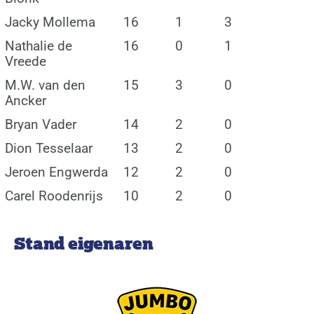
Jacky Mollema
16
1
3
Nathalie de
16
0
1
Vreede
M.W. van den
15
3
0
Ancker
Bryan Vader
14
2
0
Dion Tesselaar
13
2
0
Jeroen Engwerda
12
2
0
Carel Roodenrijs
10
2
0
Stand eigenaren