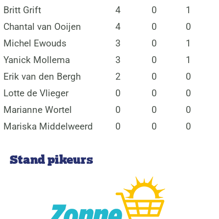
Britt Grift
4
0
1
Chantal van Ooijen
4
0
0
Michel Ewouds
3
0
1
Yanick Mollema
3
0
1
Erik van den Bergh
2
0
0
Lotte de Vlieger
0
0
0
Marianne Wortel
0
0
0
Mariska Middelweerd
0
0
0
Stand pikeurs