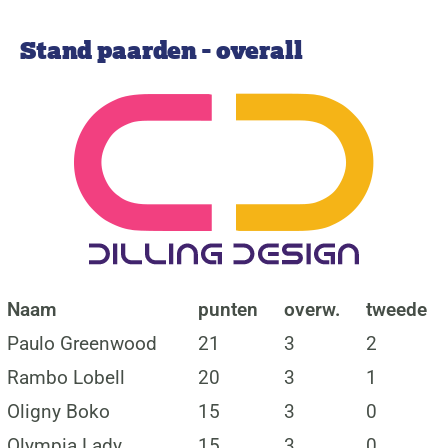
Stand paarden - overall
Naam
punten
overw.
tweede
Paulo Greenwood
21
3
2
Rambo Lobell
20
3
1
Oligny Boko
15
3
0
Olympia Lady
15
3
0