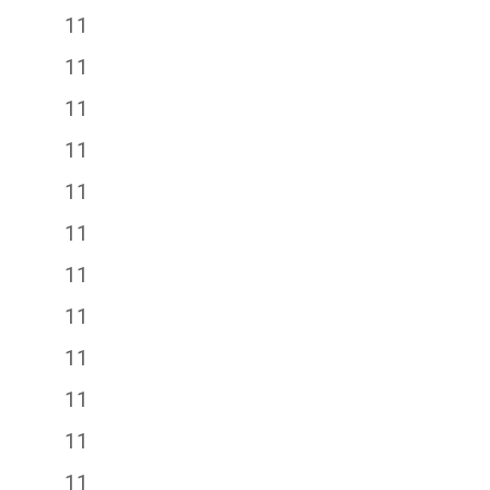
11
11
11
11
11
11
11
11
11
11
11
11