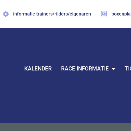
Ga
naar
informatie trainers/rijders/eigenaren
boxenpla
de
inhoud
KALENDER
RACE INFORMATIE
TI