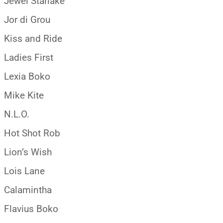
Jewel Starlake
Jor di Grou
Kiss and Ride
Ladies First
Lexia Boko
Mike Kite
N.L.O.
Hot Shot Rob
Lion’s Wish
Lois Lane
Calamintha
Flavius Boko