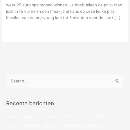
weer 25 euro speltegoed winnen. Je hoeft alleen de prijsvraag
juist in te vullen en dan maak je al kans op deze leuke prijs.
Invullen van de prijsvraag kan tot 5 minuten voor de start […]
Meer lezen »
Z
o
e
Recente berichten
k
n
Alkmaar begint de nazomer met de Ladies Day 2026
a
Alkmaar maakt zich op voor de SLIGRO Summerraces
a