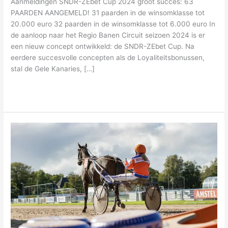
Aanmeldingen SNDR-ZEbet Cup 2024 groot succes: 63
PAARDEN AANGEMELD! 31 paarden in de winsomklasse tot
20.000 euro 32 paarden in de winsomklasse tot 6.000 euro In
de aanloop naar het Regio Banen Circuit seizoen 2024 is er
een nieuw concept ontwikkeld: de SNDR-ZEbet Cup. Na
eerdere succesvolle concepten als de Loyaliteitsbonussen,
stal de Gele Kanaries, […]
Meer lezen »
Drafbaan
Alkmaar
klaar
voor
het
nieuwe
seizoen