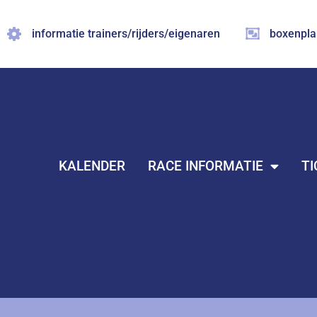
Ga
naar
informatie trainers/rijders/eigenaren
boxenpla
de
inhoud
KALENDER
RACE INFORMATIE
TI