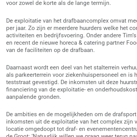
voor zowel de korte als de lange termijn.
De exploitatie van het drafbaancomplex omvat mee
per jaar. Zo zijn er meerdere huurders welke het c
activiteiten en bedrijfsvoering. Onder andere Tim
en recent de nieuwe horeca & catering partner F
van de faciliteiten op de drafbaan.
Daarnaast wordt een deel van het stalterrein ver
als parkeerterrein voor ziekenhuispersoneel en is
teststraat gevestigd. De inkomsten uit deze huurs
financiering van de exploitatie- en onderhoudsk
aanpalende gronden.
De ambities en de mogelijkheden om de drafsport
inkomsten uit de exploitatie van het complex zijn 
locatie omgedoopt tot draf- en evenementencentru
de Groot: ‘Natuurlijk willen we graag weer terug naa