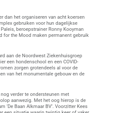
r dan het organiseren van acht koersen
omplex gebruiken voor hun dagelijkse
’s Paleis, beroepstrainer Ronny Kooyman
ood for the Mood maken permanent gebruik
huurd aan de Noordwest Ziekenhuisgroep
 hier een hondenschool en een COVID-
tromen zorgen grotendeels al voor de
osten van het monumentale gebouw en de
 nog verder te ondersteunen met
volop aanwezig. Met het oog hierop is de
m ‘De Baan Alkmaar BV’. Voorzitter Kees
r een situatie waarin twintig keer of vaker