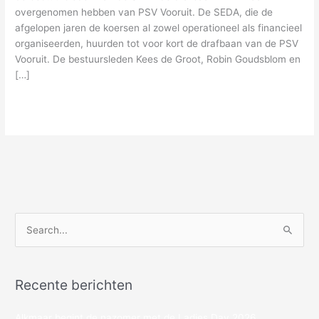
overgenomen hebben van PSV Vooruit. De SEDA, die de
afgelopen jaren de koersen al zowel operationeel als financieel
organiseerden, huurden tot voor kort de drafbaan van de PSV
Vooruit. De bestuursleden Kees de Groot, Robin Goudsblom en
[…]
Meer lezen »
Z
o
e
Recente berichten
k
n
Alkmaar begint de nazomer met de Ladies Day 2026