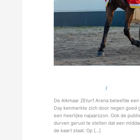
Foto’s en Video’s Top
Laat een reactie achter
/
Geen categor
De Alkmaar ZEturf Arena beleefde een
Day kenmerkte zich door negen goed g
een heerlijke najaarszon. Ook de publ
durven gerust te stellen dat een midda
de kaart staat. Op […]