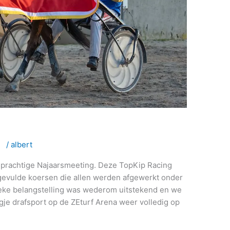
Kip Raceday online
ie
/
albert
 prachtige Najaarsmeeting. Deze TopKip Racing
evulde koersen die allen werden afgewerkt onder
ieke belangstelling was wederom uitstekend en we
gje drafsport op de ZEturf Arena weer volledig op