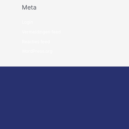
Meta
Login
Vermeldingen feed
Reacties feed
WordPress.org