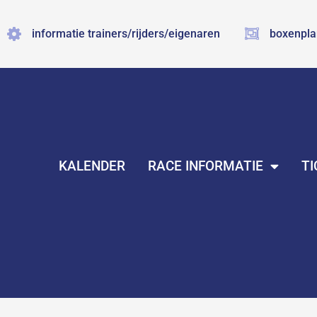
Ga
naar
informatie trainers/rijders/eigenaren
boxenpla
de
inhoud
KALENDER
RACE INFORMATIE
TI