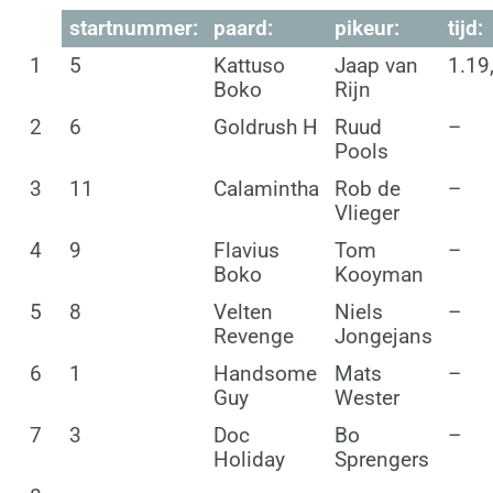
startnummer:
paard:
pikeur:
tijd:
1
5
Kattuso
Jaap van
1.19
Boko
Rijn
2
6
Goldrush H
Ruud
–
Pools
3
11
Calamintha
Rob de
–
Vlieger
4
9
Flavius
Tom
–
Boko
Kooyman
5
8
Velten
Niels
–
Revenge
Jongejans
6
1
Handsome
Mats
–
Guy
Wester
7
3
Doc
Bo
–
Holiday
Sprengers