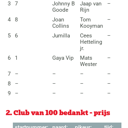
3
7
Johnny B
Jaap van
–
Goode
Rijn
4
8
Joan
Tom
–
Collins
Kooyman
5
6
Jumilla
Cees
–
Hetteling
jr.
6
1
Gaya Vip
Mats
–
Wester
7
–
–
–
–
8
–
–
–
–
9
–
–
–
–
2. Club van 100 bedankt - prijs
startnummer:
paard:
pikeur:
tijd: