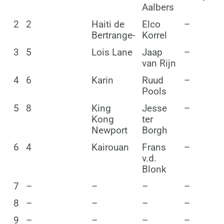
Aalbers
2
2
Haiti de
Elco
–
Bertrange-
Korrel
3
5
Lois Lane
Jaap
–
van Rijn
4
6
Karin
Ruud
–
Pools
5
8
King
Jesse
–
Kong
ter
Newport
Borgh
6
4
Kairouan
Frans
–
v.d.
Blonk
7
–
–
–
–
8
–
–
–
–
9
–
–
–
–