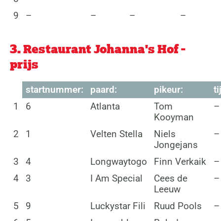
9
–
–
–
–
3. Restaurant Johanna's Hof -
prijs
startnummer:
paard:
pikeur:
ti
1
6
Atlanta
Tom
–
Kooyman
2
1
Velten Stella
Niels
–
Jongejans
3
4
Longwaytogo
Finn Verkaik
–
4
3
I Am Special
Cees de
–
Leeuw
5
9
Luckystar Fili
Ruud Pools
–