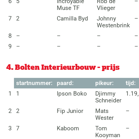
6
5
Incroyable
Rob de
–
Muse TF
Vlieger
7
2
Camilla Byd
Johnny
–
Westenbrink
8
–
–
–
–
9
–
–
–
–
4. Bolten Interieurbouw - prijs
startnummer:
paard:
pikeur:
tijd:
1
1
Ipson Boko
Djimmy
1.19
Schneider
2
2
Fip Junior
Mats
–
Wester
3
7
Kaboom
Tom
–
Kooyman