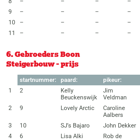
8
–
–
–
–
9
–
–
–
–
10
–
–
–
–
11
–
–
–
–
6. Gebroeders Boon
Steigerbouw - prijs
startnummer:
paard:
pikeur:
1
2
Kelly
Jim
Beuckenswijk
Veldman
2
9
Lovely Arctic
Caroline
Aalbers
3
10
SJ’s Bajaro
John Dekker
4
6
Lisa Alki
Rob de