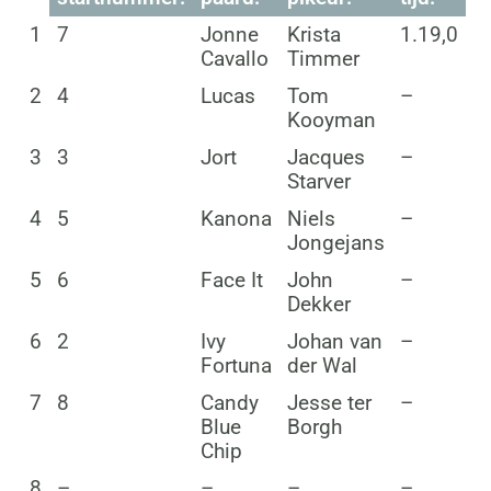
1
7
Jonne
Krista
1.19,0
Cavallo
Timmer
2
4
Lucas
Tom
–
Kooyman
3
3
Jort
Jacques
–
Starver
4
5
Kanona
Niels
–
Jongejans
5
6
Face It
John
–
Dekker
6
2
Ivy
Johan van
–
Fortuna
der Wal
7
8
Candy
Jesse ter
–
Blue
Borgh
Chip
8
–
–
–
–