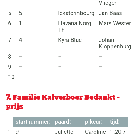
Vlieger
5
5
Iekaterinbourg
Jan Baas
6
1
Havana Norg
Mats Wester
TF
7
4
Kyra Blue
Johan
Kloppenburg
8
–
–
–
9
–
–
–
10
–
–
–
7. Familie Kalverboer Bedankt -
prijs
startnummer:
paard:
pikeur:
tijd:
1
9
Juliette
Caroline
1.20,7