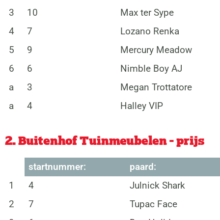
3
10
Max ter Sype
4
7
Lozano Renka
5
9
Mercury Meadow
6
6
Nimble Boy AJ
a
3
Megan Trottatore
a
4
Halley VIP
2. Buitenhof Tuinmeubelen - prijs
startnummer:
paard:
1
4
Julnick Shark
2
7
Tupac Face