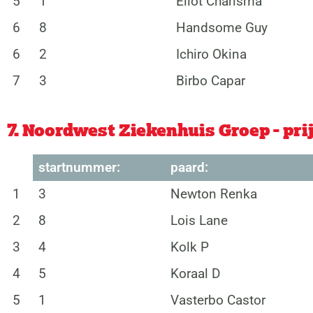
5
1
Eliot Charisma
6
8
Handsome Guy
6
2
Ichiro Okina
7
3
Birbo Capar
7. Noordwest Ziekenhuis Groep - pri
startnummer:
paard:
1
3
Newton Renka
2
8
Lois Lane
3
4
Kolk P
4
5
Koraal D
5
1
Vasterbo Castor