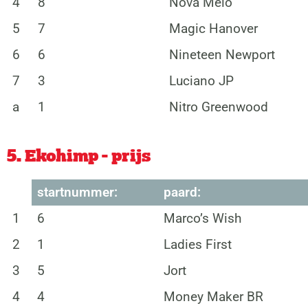
4
8
Nova Melo
5
7
Magic Hanover
6
6
Nineteen Newport
7
3
Luciano JP
a
1
Nitro Greenwood
5. Ekohimp - prijs
startnummer:
paard:
1
6
Marco’s Wish
2
1
Ladies First
3
5
Jort
4
4
Money Maker BR