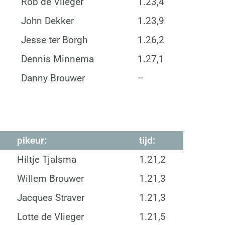
Rob de Vlieger
1.23,4
John Dekker
1.23,9
Jesse ter Borgh
1.26,2
Dennis Minnema
1.27,1
Danny Brouwer
–
pikeur:
tijd:
Hiltje Tjalsma
1.21,2
Willem Brouwer
1.21,3
Jacques Straver
1.21,3
Lotte de Vlieger
1.21,5