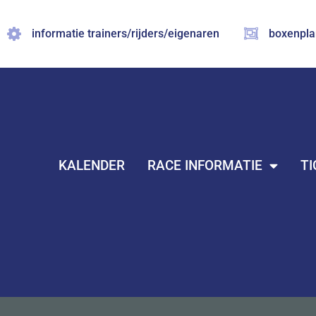
Ga
naar
informatie trainers/rijders/eigenaren
boxenpla
de
inhoud
KALENDER
RACE INFORMATIE
TI