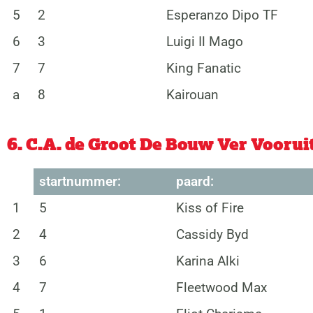
5
2
Esperanzo Dipo TF
6
3
Luigi Il Mago
7
7
King Fanatic
a
8
Kairouan
6. C.A. de Groot De Bouw Ver Voorui
startnummer:
paard:
1
5
Kiss of Fire
2
4
Cassidy Byd
3
6
Karina Alki
4
7
Fleetwood Max