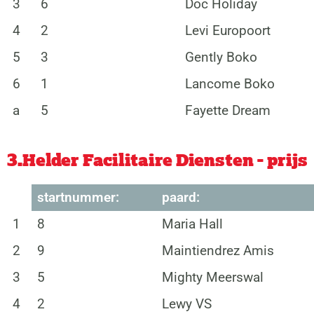
3
6
Doc Holiday
4
2
Levi Europoort
5
3
Gently Boko
6
1
Lancome Boko
a
5
Fayette Dream
3.Helder Facilitaire Diensten - prijs
startnummer:
paard:
1
8
Maria Hall
2
9
Maintiendrez Amis
3
5
Mighty Meerswal
4
2
Lewy VS