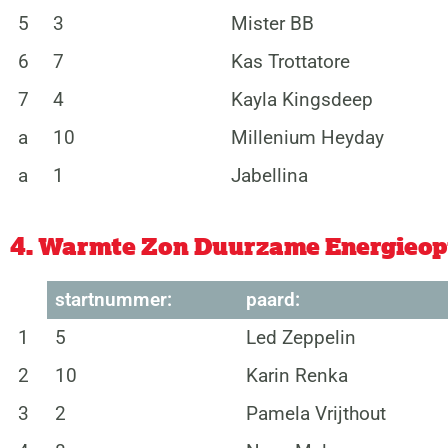
5
3
Mister BB
6
7
Kas Trottatore
7
4
Kayla Kingsdeep
a
10
Millenium Heyday
a
1
Jabellina
4. Warmte Zon Duurzame Energieopw
startnummer:
paard:
1
5
Led Zeppelin
2
10
Karin Renka
3
2
Pamela Vrijthout