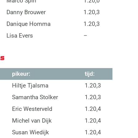
Marco Spin
1.20,0
Danny Brouwer
1.20,3
Danique Homma
1.20,3
Lisa Evers
–
js
pikeur:
tijd:
Hiltje Tjalsma
1.20,3
Samantha Stolker
1.20,3
Eric Westerveld
1.20,4
Michel van Dijk
1.20,4
Susan Wiedijk
1.20,4