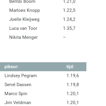
Bembi Boom
1.21,0
Marloes Knopp
1.22,5
Joelle Kleijweg
1.24,2
Luca van Toor
1.35,7
Nikita Menger
–
pikeur:
tijd:
Lindsey Pegram
1.19,6
Servé Dassen
1.19,8
Marco Spin
1.20,1
Jim Veldman
1.20,1