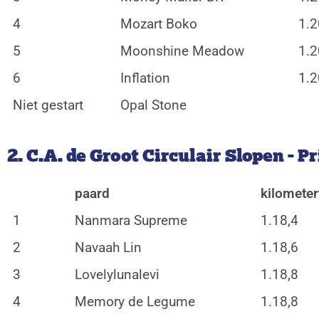
4
Mozart Boko
1.2
5
Moonshine Meadow
1.2
6
Inflation
1.2
Niet gestart
Opal Stone
2. C.A. de Groot Circulair Slopen - Pr
paard
kilometer
1
Nanmara Supreme
1.18,4
2
Navaah Lin
1.18,6
3
Lovelylunalevi
1.18,8
4
Memory de Legume
1.18,8