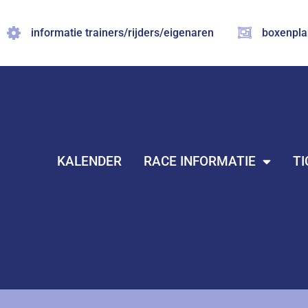
Ga
naar
informatie trainers/rijders/eigenaren
boxenpla
de
inhoud
KALENDER
RACE INFORMATIE
TI