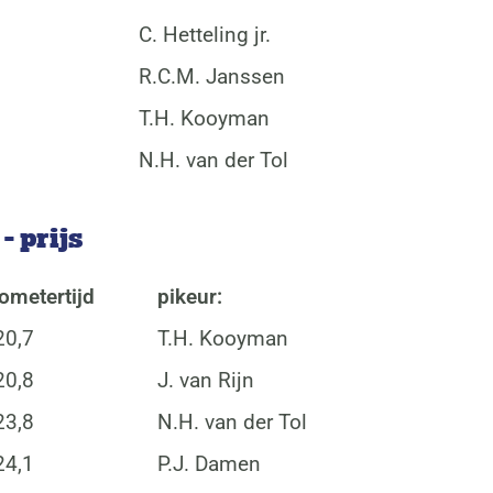
C. Hetteling jr.
R.C.M. Janssen
T.H. Kooyman
N.H. van der Tol
- prijs
lometertijd
pikeur:
20,7
T.H. Kooyman
20,8
J. van Rijn
23,8
N.H. van der Tol
24,1
P.J. Damen