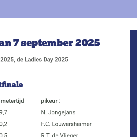
van 7 september 2025
 2025, de Ladies Day 2025
finale
ometertijd
pikeur :
9,7
N. Jongejans
0,2
F.C. Louwersheimer
0,5
R.T. de Vlieger