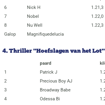
6
Nick H
1.21,3
7
Nobel
1.22,0
8
Nu Well
1.22,3
Galop
Magnifiquedelucia
4. Thriller "Hoefslagen van het Lot" 
paard
ki
1
Patrick J
1.
2
Precious Boy AJ
1.
3
Broadway Babe
1.
4
Odessa Bi
1.