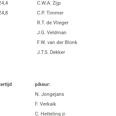
24,4
C.W.A. Zijp
24,8
C.P. Timmer
R.T. de Vlieger
J.G. Veldman
F.W. van der Blonk
J.T.S. Dekker
ertijd
pikeur:
N. Jongejans
F. Verkaik
C. Hetteling jr.