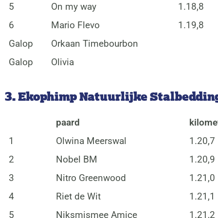
5
On my way
1.18,8
6
Mario Flevo
1.19,8
Galop
Orkaan Timebourbon
Galop
Olivia
3. Ekophimp Natuurlijke Stalbedding 
paard
kilomet
1
Olwina Meerswal
1.20,7
2
Nobel BM
1.20,9
3
Nitro Greenwood
1.21,0
4
Riet de Wit
1.21,1
5
Niksmismee Amice
1.21,2