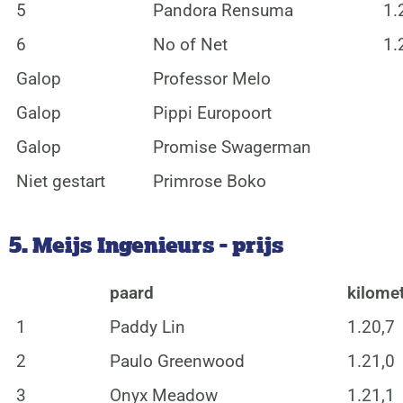
5
Pandora Rensuma
1.
6
No of Net
1.
Galop
Professor Melo
Galop
Pippi Europoort
Galop
Promise Swagerman
Niet gestart
Primrose Boko
5. Meijs Ingenieurs - prijs
paard
kilomet
1
Paddy Lin
1.20,7
2
Paulo Greenwood
1.21,0
3
Onyx Meadow
1.21,1