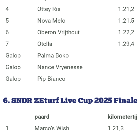
4
Ottey Ris
1.21,2
5
Nova Melo
1.21,5
6
Oberon Vrijthout
1.22,2
7
Otella
1.29,4
Galop
Palma Boko
Galop
Nance Vryenesse
Galop
Pip Bianco
6. SNDR ZEturf Live Cup 2025 Final
paard
kilometerti
1
Marco’s Wish
1.21,3