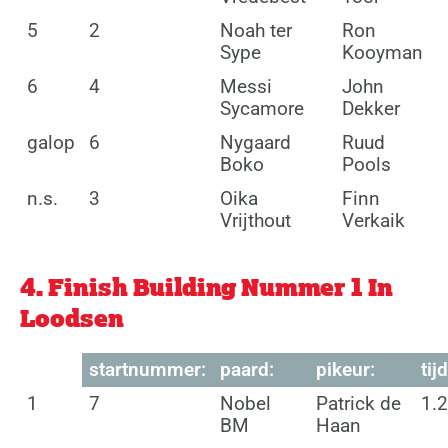
5
2
Noah ter
Ron
Sype
Kooyman
6
4
Messi
John
Sycamore
Dekker
galop
6
Nygaard
Ruud
Boko
Pools
n.s.
3
Oika
Finn
Vrijthout
Verkaik
4. Finish Building Nummer 1 In
Loodsen
startnummer:
paard:
pikeur:
tijd
1
7
Nobel
Patrick de
1.2
BM
Haan