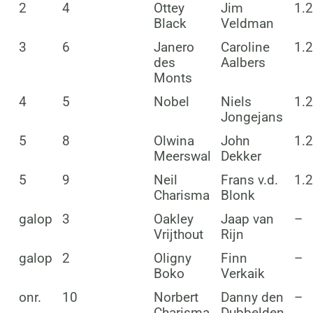
2
4
Ottey
Jim
1.2
Black
Veldman
3
6
Janero
Caroline
1.2
des
Aalbers
Monts
4
5
Nobel
Niels
1.2
Jongejans
5
8
Olwina
John
1.2
Meerswal
Dekker
5
9
Neil
Frans v.d.
1.2
Charisma
Blonk
galop
3
Oakley
Jaap van
–
Vrijthout
Rijn
galop
2
Oligny
Finn
–
Boko
Verkaik
onr.
10
Norbert
Danny den
–
Charisma
Dubbelden