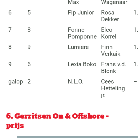
Max
Wagenaar
6
5
Fip Junior
Rosa
1
Dekker
7
8
Fonne
Elco
1
Pomponne
Korrel
8
9
Lumiere
Finn
1
Verkaik
9
6
Lexia Boko
Frans v.d.
1
Blonk
galop
2
N.L.O.
Cees
–
Hetteling
jr.
6. Gerritsen On & Offshore -
prijs