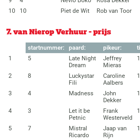
9
4
Nevio Boko
Rosa Dekker
10
10
Piet de Wit
Rob van Toor
7. van Nierop Verhuur - prijs
startnummer:
paard:
pikeur:
t
1
5
Late Night
Jeffrey
1
Dream
Mieras
2
8
Luckystar
Caroline
1
Fili
Aalbers
3
4
Madness
John
1
Dekker
4
3
Let it be
Frank
1
Petnic
Westerveld
5
7
Mistral
Jaap van
1
Ricardo
Rijn