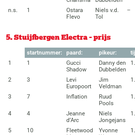
n.s.
1
Ostara
Niels v.d.
–
Flevo
Tol
5. Stuijfbergen Electra - prijs
startnummer:
paard:
pikeur:
ti
1
1
Gucci
Danny den
1
Shadow
Dubbelden
2
3
Levi
Jim
1
Europoort
Veldman
3
7
Inflation
Ruud
1
Pools
4
4
Jeanne
Niels
1
d’Arc
Jongejans
5
10
Fleetwood
Yvonne
1