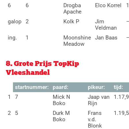
6
6
Drogba
Elco Korrel
1
Apache
galop
2
Kolk P
Jim
Veldman
ing.
1
Moonshine
Jan Baas
Meadow
8. Grote Prijs TopKip
Vleeshandel
startnummer:
paard:
pikeur:
tijd:
1
7
Mick N
Jaap van
1.17,9
Boko
Rijn
2
5
Durk M
Frans
1.19,5
Boko
v.d.
Blonk