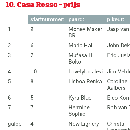
10. Casa Rosso - prijs
startnummer:
paard:
pikeur:
1
9
Money Maker
Jaap van 
BR
2
6
Maria Hall
John Dek
3
2
Mufasa H
Eric Jusi
Boko
4
10
Lovelylunalevi
Jim Vel
5
8
Lisboa Renka
Caroline
Aalbers
6
5
Kyra Blue
Elco Korr
7
7
Hermine
Rob van 
Sophie
galop
4
New Lignery
Christa