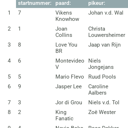
startnummer:
paard:
pikeur:
1
7
Vikens
Johan v.d. Wal
Knowhow
2
1
Joan
Christa
Collins
Louwersheimer
3
8
Love You
Jaap van Rijn
BR
4
6
Montevideo
Niels
V
Jongejans
5
5
Mario Flevo
Ruud Pools
6
9
Jasper Lee
Caroline
Aalbers
7
3
Jor di Grou
Niels v.d. Tol
8
2
King
Zoë Wester
Fanatic