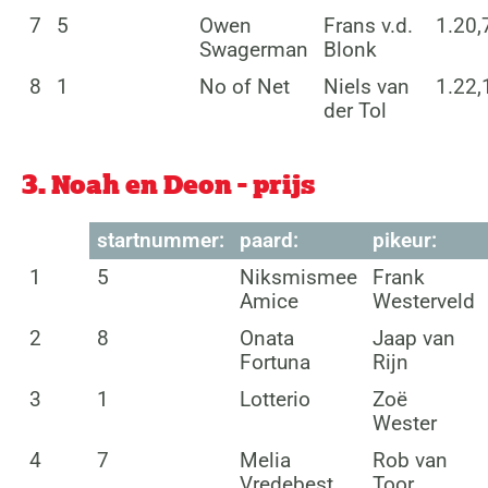
7
5
Owen
Frans v.d.
1.20,
Swagerman
Blonk
8
1
No of Net
Niels van
1.22,
der Tol
3. Noah en Deon - prijs
startnummer:
paard:
pikeur:
1
5
Niksmismee
Frank
Amice
Westerveld
2
8
Onata
Jaap van
Fortuna
Rijn
3
1
Lotterio
Zoë
Wester
4
7
Melia
Rob van
Vredebest
Toor