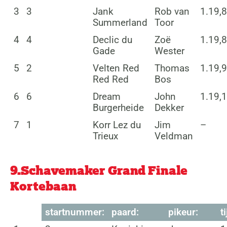
3
3
Jank
Rob van
1.19,8
Summerland
Toor
4
4
Declic du
Zoë
1.19,8
Gade
Wester
5
2
Velten Red
Thomas
1.19,9
Red Red
Bos
6
6
Dream
John
1.19,1
Burgerheide
Dekker
7
1
Korr Lez du
Jim
–
Trieux
Veldman
9.Schavemaker Grand Finale
Kortebaan
startnummer:
paard:
pikeur:
ti