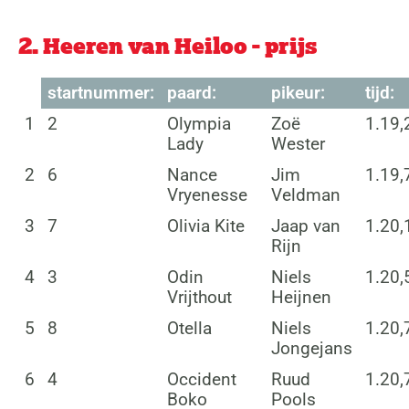
2. Heeren van Heiloo - prijs
startnummer:
paard:
pikeur:
tijd:
1
2
Olympia
Zoë
1.19,
Lady
Wester
2
6
Nance
Jim
1.19,
Vryenesse
Veldman
3
7
Olivia Kite
Jaap van
1.20,
Rijn
4
3
Odin
Niels
1.20,
Vrijthout
Heijnen
5
8
Otella
Niels
1.20,
Jongejans
6
4
Occident
Ruud
1.20,
Boko
Pools