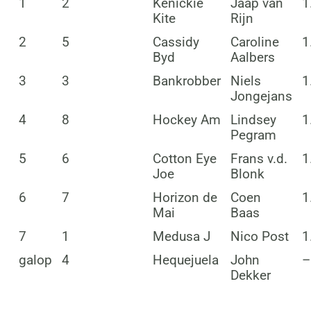
1
2
Kenickie
Jaap van
1
Kite
Rijn
2
5
Cassidy
Caroline
1
Byd
Aalbers
3
3
Bankrobber
Niels
1
Jongejans
4
8
Hockey Am
Lindsey
1
Pegram
5
6
Cotton Eye
Frans v.d.
1
Joe
Blonk
6
7
Horizon de
Coen
1
Mai
Baas
7
1
Medusa J
Nico Post
1
galop
4
Hequejuela
John
–
Dekker