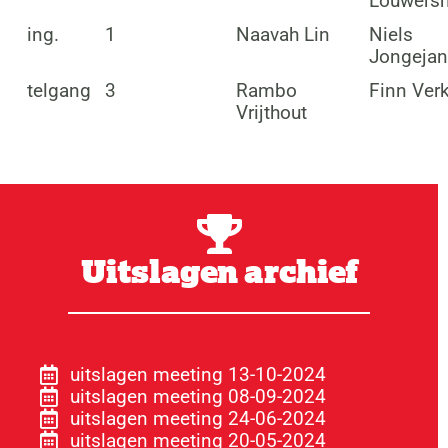
Louwers
ing.
1
Naavah Lin
Niels
Jongejan
telgang
3
Rambo
Finn Ver
Vrijthout
Uitslagen archief
uitslagen meeting 13-10-2024
uitslagen meeting 08-09-2024
uitslagen meeting 24-06-2024
uitslagen meeting 20-05-2024