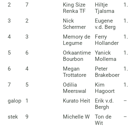
2
7
King Size
Hiltje
1
Renka TF
Tjalsma
3
2
Nick
Eugene
1
Schermer
v.d. Berg
4
3
Memory de
Ferry
1
Legume
Hollander
5
6
Orkaantime
Yanick
1
Bourbon
Mollema
6
4
Megan
Peter
1
Trottatore
Brakeboer
7
5
Odilia
Kim
1
Meerswal
Hagoort
galop
1
Kurato Heit
Erik v.d.
–
Bergh
stek
9
Michelle W
Ton de
–
Wit