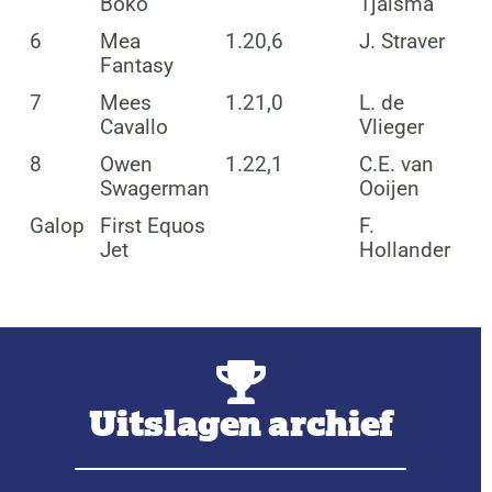
Boko
Tjalsma
6
Mea
1.20,6
J. Straver
Fantasy
7
Mees
1.21,0
L. de
Cavallo
Vlieger
8
Owen
1.22,1
C.E. van
Swagerman
Ooijen
Galop
First Equos
F.
Jet
Hollander
Uitslagen archief