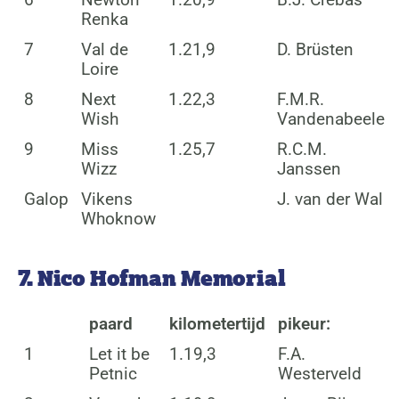
Renka
7
Val de
1.21,9
D. Brüsten
Loire
8
Next
1.22,3
F.M.R.
Wish
Vandenabeele
9
Miss
1.25,7
R.C.M.
Wizz
Janssen
Galop
Vikens
J. van der Wal
Whoknow
7. Nico Hofman Memorial
paard
kilometertijd
pikeur:
1
Let it be
1.19,3
F.A.
Petnic
Westerveld