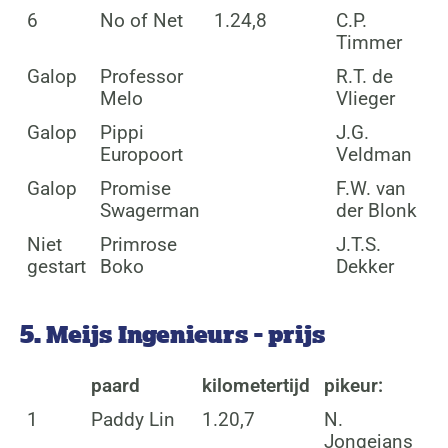
6
No of Net
1.24,8
C.P.
Timmer
Galop
Professor
R.T. de
Melo
Vlieger
Galop
Pippi
J.G.
Europoort
Veldman
Galop
Promise
F.W. van
Swagerman
der Blonk
Niet
Primrose
J.T.S.
gestart
Boko
Dekker
5. Meijs Ingenieurs - prijs
paard
kilometertijd
pikeur:
1
Paddy Lin
1.20,7
N.
Jongejans