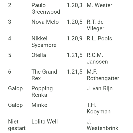
2
Paulo
1.20,3
M. Wester
Greenwood
3
Nova Melo
1.20,5
R.T. de
Vlieger
4
Nikkel
1.20,9
R.L. Pools
Sycamore
5
Otella
1.21,5
R.C.M.
Janssen
6
The Grand
1.21,5
M.F.
Rex
Rothengatter
Galop
Popping
J. van Rijn
Renka
Galop
Minke
T.H.
Kooyman
Niet
Lolita Well
J.
gestart
Westenbrink