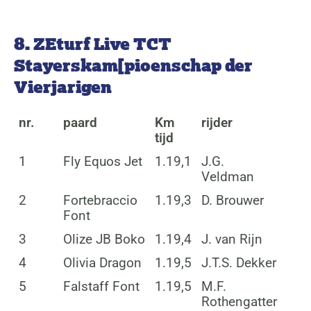
8. ZEturf Live TCT
Stayerskam[pioenschap der
Vierjarigen
nr.
paard
Km
rijder
tijd
1
Fly Equos Jet
1.19,1
J.G.
Veldman
2
Fortebraccio
1.19,3
D. Brouwer
Font
3
Olize JB Boko
1.19,4
J. van Rijn
4
Olivia Dragon
1.19,5
J.T.S. Dekker
5
Falstaff Font
1.19,5
M.F.
Rothengatter