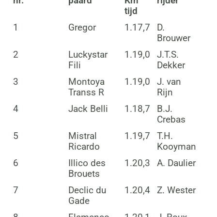
nr.
paard
Km
rijder
tijd
1
Gregor
1.17,7
D.
Brouwer
2
Luckystar
1.19,0
J.T.S.
Fili
Dekker
3
Montoya
1.19,0
J. van
Transs R
Rijn
4
Jack Belli
1.18,7
B.J.
Crebas
5
Mistral
1.19,7
T.H.
Ricardo
Kooyman
6
Illico des
1.20,3
A. Daulier
Brouets
7
Declic du
1.20,4
Z. Wester
Gade