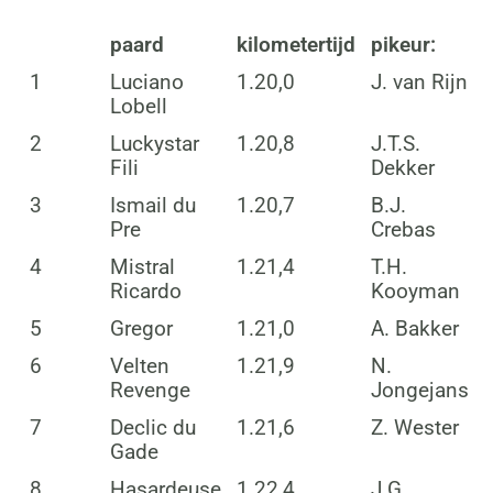
paard
kilometertijd
pikeur:
1
Luciano
1.20,0
J. van Rijn
Lobell
2
Luckystar
1.20,8
J.T.S.
Fili
Dekker
3
Ismail du
1.20,7
B.J.
Pre
Crebas
4
Mistral
1.21,4
T.H.
Ricardo
Kooyman
5
Gregor
1.21,0
A. Bakker
6
Velten
1.21,9
N.
Revenge
Jongejans
7
Declic du
1.21,6
Z. Wester
Gade
8
Hasardeuse
1.22,4
J.G.