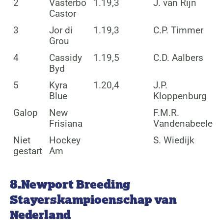
2
Vasterbo
1.19,3
J. van Rijn
Castor
3
Jor di
1.19,3
C.P. Timmer
Grou
4
Cassidy
1.19,5
C.D. Aalbers
Byd
5
Kyra
1.20,4
J.P.
Blue
Kloppenburg
Galop
New
F.M.R.
Frisiana
Vandenabeele
Niet
Hockey
S. Wiedijk
gestart
Am
8.Newport Breeding
Stayerskampioenschap van
Nederland