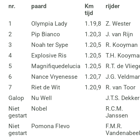
nr.
paard
Km
rijder
tijd
1
Olympia Lady
1.19,8
Z. Wester
2
Pip Bianco
1.20,3
J. van Rijn
3
Noah ter Sype
1.20,5
R. Kooyman
4
Explosive Ris
1.20,5
T.H. Kooyma
5
Magnifiquedelucia
1.20,5
R.T. de Vlieg
6
Nance Vryenesse
1.20,7
J.G. Veldma
7
Riet de Wit
1.20,9
R. van Toor
Galop
Nu Well
J.T.S. Dekker
Niet
Nobel
R.C.M.
gestart
Janssen
Niet
Pomona Flevo
F.M.R.
gestart
Vandenabee