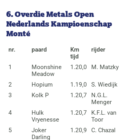
6. Overdie Metals Open
Nederlands Kampioenschap
Monté
nr.
paard
Km
rijder
tijd
1
Moonshine
1.20,0
M. Matzky
Meadow
2
Hopium
1.19,0
S. Wiedijk
3
Kolk P
1.20,7
N.G.L.
Menger
4
Hulk
1.20,7
K.F.L. van
Vryenesse
Toor
5
Joker
1.20,9
C. Chazal
Darling