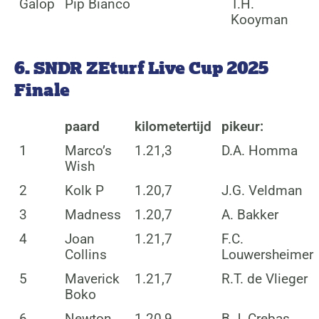
Galop
Pip Bianco
T.H.
Kooyman
6. SNDR ZEturf Live Cup 2025
Finale
paard
kilometertijd
pikeur:
1
Marco’s
1.21,3
D.A. Homma
Wish
2
Kolk P
1.20,7
J.G. Veldman
3
Madness
1.20,7
A. Bakker
4
Joan
1.21,7
F.C.
Collins
Louwersheimer
5
Maverick
1.21,7
R.T. de Vlieger
Boko
6
Newton
1.20,9
B.J. Crebas