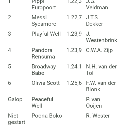
1
Pippi
1.22,3
J.G.
Europoort
Veldman
2
Messi
1.22,7
J.T.S.
Sycamore
Dekker
3
Playful Well
1.23,9
J.
Westenbrink
4
Pandora
1.23,9
C.W.A. Zijp
Rensuma
5
Broadway
1.24,1
N.H. van der
Babe
Tol
6
Olivia Scott
1.25,6
F.W. van der
Blonk
Galop
Peaceful
P. van
Well
Ooijen
Niet
Poona Boko
R. Wester
gestart