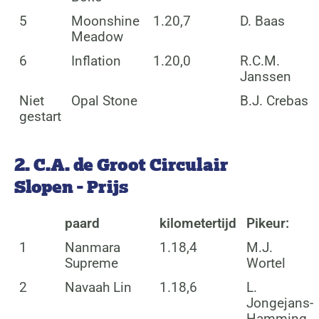
5
Moonshine
1.20,7
D. Baas
Meadow
6
Inflation
1.20,0
R.C.M.
Janssen
Niet
Opal Stone
B.J. Crebas
gestart
2. C.A. de Groot Circulair
Slopen - Prijs
paard
kilometertijd
Pikeur:
1
Nanmara
1.18,4
M.J.
Supreme
Wortel
2
Navaah Lin
1.18,6
L.
Jongejans-
Hamming