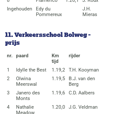
8
Flamenco
1.20,1
J. Roux
Ingehouden
Edy du
J.H.
Pommereux
Mieras
11. Verkeersschool Bolweg -
prijs
nr.
paard
Km
rijder
tijd
1
Idylle the Best
1.19,2
T.H. Kooyman
2
Olwina
1.19,5
B.J. van den
Meerswal
Berg
3
Janero des
1.19,6
C.D. Aalbers
Monts
4
Nathalie
1.20,0
J.G. Veldman
Meadow