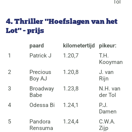
Tol
4. Thriller "Hoefslagen van het
Lot" - prijs
paard
kilometertijd
pikeur:
1
Patrick J
1.20,7
T.H.
Kooyman
2
Precious
1.20,8
J. van
Boy AJ
Rijn
3
Broadway
1.23,8
N.H. van
Babe
der Tol
4
Odessa Bi
1.24,1
P.J.
Damen
5
Pandora
1.24,4
C.W.A.
Rensuma
Zijp