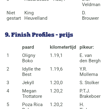
Veldman
Niet
King
D.
gestart
Heuvelland
Brouwer
9. Finish Profiles - prijs
paard
kilometertijd
pikeur:
1
Oligny
1.19,1
E. van
Boko
den Bergh
2
Idylle the
1.19,6
Y.R.
Best
Mollema
3
Jekyll
1.20,0
S. Stolker
4
Megan
1.20,2
P.T.J.
Trottatore
Brakeboer
5
Poza Rica
1.20,2
H.