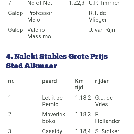
7
No of Net
1.22,3
C.P. Timmer
Galop
Professor
R.T. de
Melo
Vlieger
Galop
Valerio
J. van Rijn
Massimo
4. Naleki Stables Grote Prijs
Stad Alkmaar
nr.
paard
Km
rijder
tijd
1
Let it be
1.18,2
G.J. de
Petnic
Vries
2
Maverick
1.18,3
F.
Boko
Hollander
3
Cassidy
1.18,4
S. Stolker