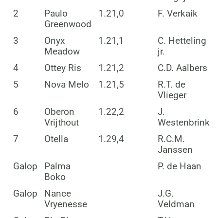
2
Paulo
1.21,0
F. Verkaik
Greenwood
3
Onyx
1.21,1
C. Hetteling
Meadow
jr.
4
Ottey Ris
1.21,2
C.D. Aalbers
5
Nova Melo
1.21,5
R.T. de
Vlieger
6
Oberon
1.22,2
J.
Vrijthout
Westenbrink
7
Otella
1.29,4
R.C.M.
Janssen
Galop
Palma
P. de Haan
Boko
Galop
Nance
J.G.
Vryenesse
Veldman