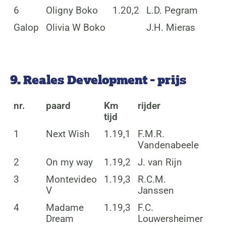
6
Oligny Boko
1.20,2
L.D. Pegram
Galop
Olivia W Boko
J.H. Mieras
9. Reales Development - prijs
nr.
paard
Km
rijder
tijd
1
Next Wish
1.19,1
F.M.R.
Vandenabeele
2
On my way
1.19,2
J. van Rijn
3
Montevideo
1.19,3
R.C.M.
V
Janssen
4
Madame
1.19,3
F.C.
Dream
Louwersheimer