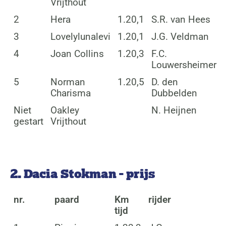
Vrijthout
2
Hera
1.20,1
S.R. van Hees
3
Lovelylunalevi
1.20,1
J.G. Veldman
4
Joan Collins
1.20,3
F.C.
Louwersheimer
5
Norman
1.20,5
D. den
Charisma
Dubbelden
Niet
Oakley
N. Heijnen
gestart
Vrijthout
2. Dacia Stokman - prijs
nr.
paard
Km
rijder
tijd