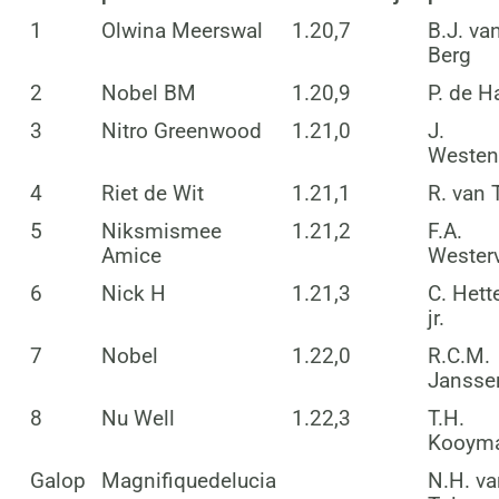
1
Olwina Meerswal
1.20,7
B.J. va
Berg
2
Nobel BM
1.20,9
P. de H
3
Nitro Greenwood
1.21,0
J.
Westen
4
Riet de Wit
1.21,1
R. van 
5
Niksmismee
1.21,2
F.A.
Amice
Wester
6
Nick H
1.21,3
C. Hett
jr.
7
Nobel
1.22,0
R.C.M.
Jansse
8
Nu Well
1.22,3
T.H.
Kooym
Galop
Magnifiquedelucia
N.H. va