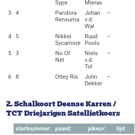
Sype
Mieras
3
4
Pandora
Johan
–
Rensuma
v.d.
Wal
4
5
Nikkel
Ruud
–
Sycamore
Pools
5
3
No Of
Niels
–
Net
v.d.
Tol
6
8
Ottey Ris
John
–
Dekker
2. Schalkoort Deense Karren /
TCT Driejarigen Satellietkoers
startnummer:
paard:
pikeur:
tijd: