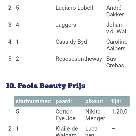
2
5
Luciano Lobell
André
Bakker
3
4
Jaggers
Johan
v.d. Wal
4
1
Cassidy Byd
Caroline
Aalbers
5
2
Rescuesontheway
Bas
Crebas
10. Foola Beauty Prijs
startnummer:
paard:
pikeur:
tijd:
1
5
Cotton
Nikita
1.20,0
Eye Joe
Menger
2
1
Klaire de
Luca
–
Waldam
van