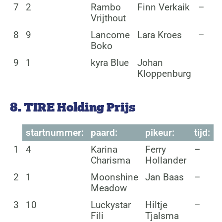
7
2
Rambo
Finn Verkaik
–
Vrijthout
8
9
Lancome
Lara Kroes
–
Boko
9
1
kyra Blue
Johan
Kloppenburg
8. TIRE Holding Prijs
startnummer:
paard:
pikeur:
tijd:
1
4
Karina
Ferry
–
Charisma
Hollander
2
1
Moonshine
Jan Baas
–
Meadow
3
10
Luckystar
Hiltje
–
Fili
Tjalsma