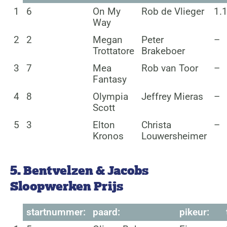
1
6
On My
Rob de Vlieger
1.
Way
2
2
Megan
Peter
–
Trottatore
Brakeboer
3
7
Mea
Rob van Toor
–
Fantasy
4
8
Olympia
Jeffrey Mieras
–
Scott
5
3
Elton
Christa
–
Kronos
Louwersheimer
5. Bentvelzen & Jacobs
Sloopwerken Prijs
startnummer:
paard:
pikeur: