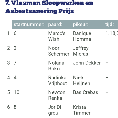
7. Vlasman Sloopwerken en
Asbestsanering Prijs
startnummer:
paard:
pikeur:
tijd:
1
6
Marco’s
Danique
1.18,
Wish
Homma
2
3
Noor
Jeffrey
–
Schermer
Mieras
3
7
Nolana
John Dekker
–
Boko
4
4
Radinka
Niels
–
Vrijthout
Heijnen
5
10
Newton
Bas Crebas
–
Renka
6
8
Jor Di
Krista
–
grou
Timmer