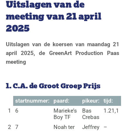
Uitslagen van de
meeting van 21 april
2025
Uitslagen van de koersen van maandag 21
april 2025, de GreenArt Production Paas
meeting
1. C.A. de Groot Groep Prijs
startnummer:
paard:
pikeur:
tijd:
1
6
Marieke’s
Bas
1.21,1
Boy TF
Crebas
2
7
Noah ter
Jeffrey
–