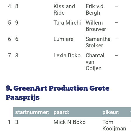
4
8
Kiss and
Erik v.d.
–
Ride
Bergh
5
9
Tara Mirchi
Willem
–
Brouwer
6
6
Lumiere
Samantha
–
Stolker
7
3
Lexia Boko
Chantal
–
van
Ooijen
9. GreenArt Production Grote
Paasprijs
startnummer:
paard:
pikeur:
1
3
Mick N Boko
Tom
Kooijman