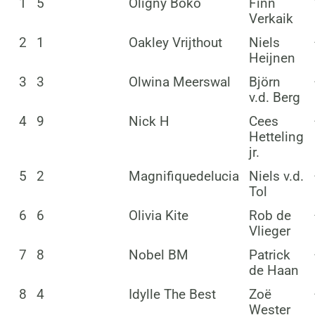
1
5
Oligny Boko
Finn
Verkaik
2
1
Oakley Vrijthout
Niels
Heijnen
3
3
Olwina Meerswal
Björn
v.d. Berg
4
9
Nick H
Cees
Hetteling
jr.
5
2
Magnifiquedelucia
Niels v.d.
Tol
6
6
Olivia Kite
Rob de
Vlieger
7
8
Nobel BM
Patrick
de Haan
8
4
Idylle The Best
Zoë
Wester