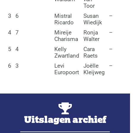
Toor
3
6
Mistral
Susan
–
Ricardo
Wiedijk
4
7
Mireije
Ronja
–
Charisma
Walter
5
4
Kelly
Cara
–
Zwartland
Raets
6
3
Levi
Joëlle
–
Europoort
Kleijweg
Uitslagen archief