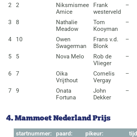
2
2
Niksmismee
Frank
–
Amice
westerveld
3
8
Nathalie
Tom
–
Meadow
Kooyman
4
10
Owen
Frans v.d.
–
Swagerman
Blonk
5
5
Nova Melo
Rob de
–
Vlieger
6
7
Oika
Cornelis
–
Vrijthout
Vergay
7
9
Onata
John
–
Fortuna
Dekker
4. Mammoet Nederland Prijs
startnummer:
paard:
pikeur:
tijd