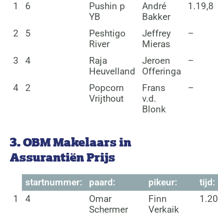
1
6
Pushin p
André
1.19,8
YB
Bakker
2
5
Peshtigo
Jeffrey
–
River
Mieras
3
4
Raja
Jeroen
–
Heuvelland
Offeringa
4
2
Popcorn
Frans
–
Vrijthout
v.d.
Blonk
3. OBM Makelaars in
Assurantiën Prijs
startnummer:
paard:
pikeur:
tijd:
1
4
Omar
Finn
1.20
Schermer
Verkaik