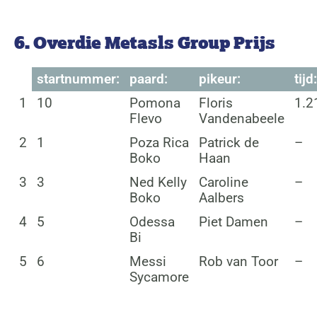
6. Overdie Metasls Group Prijs
startnummer:
paard:
pikeur:
tijd:
1
10
Pomona
Floris
1.2
Flevo
Vandenabeele
2
1
Poza Rica
Patrick de
–
Boko
Haan
3
3
Ned Kelly
Caroline
–
Boko
Aalbers
4
5
Odessa
Piet Damen
–
Bi
5
6
Messi
Rob van Toor
–
Sycamore